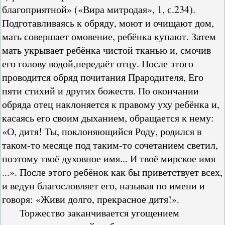
благоприятной» («Вира митродая», 1, с.234).
Подготавливаясь к обряду, моют и очищают дом,
мать совершает омовение, ребёнка купают. Затем
мать укрывает ребёнка чистой тканью и, смочив
его голову водой,передаёт отцу. После этого
проводится обряд почитания Прародителя, Его
пяти стихий и других божеств. По окончании
обряда отец наклоняется к правому уху ребёнка и,
касаясь его своим дыханием, обращается к нему:
«О, дитя! Ты, поклоняющийся Роду, родился в
таком-то месяце под таким-то сочетанием светил,
поэтому твоё духовное имя... И твоё мирское имя
...». После этого ребёнок как бы приветствует всех,
и ведун благословляет его, называя по имени и
говоря: «Живи долго, прекрасное дитя!».
Торжество заканчивается угощением