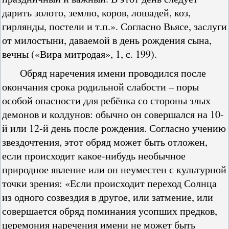
дарить золото, землю, коров, лошадей, коз,
гирлянды, постели и т.п.». Согласно Вьясе, заслуги
от милостыни, даваемой в день рождения сына,
вечны («Вира митродая», 1, с. 199).
Обряд наречения имени проводился после
окончания срока родильной слабости – поры
особой опасности для ребёнка со стороны злых
демонов и колдунов: обычно он совершался на 10-
й или 12-й день после рождения. Согласно учению
звездочтения, этот обряд может быть отложен,
если происходит какое-нибудь необычное
природное явление или он неуместен с культурной
точки зрения: «Если происходит переход Солнца
из одного созвездия в другое, или затмение, или
совершается обряд поминания усопших предков,
церемония наречения имени не может быть