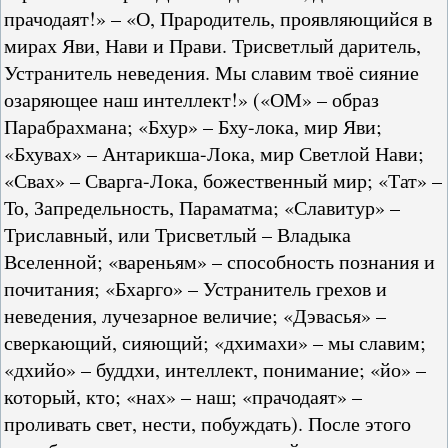
прачодаят!» – «О, Прародитель, проявляющийся в
мирах Яви, Нави и Прави. Трисветлый даритель,
Устранитель неведения. Мы славим твоё сияние
озаряющее наш интеллект!» («ОМ» – образ
Парабрахмана; «Бхур» – Бху-лока, мир Яви;
«Бхувах» – Антарикша-Лока, мир Светлой Нави;
«Свах» – Сварга-Лока, божественный мир; «Тат» –
То, Запредельность, Параматма; «Славитур» –
Триславный, или Трисветлый – Владыка
Вселенной; «вареньям» – способность познания и
почитания; «Бхарго» – Устранитель грехов и
неведения, лучезарное величие; «Дэвасья» –
сверкающий, сияющий; «дхимахи» – мы славим;
«дхийо» – буддхи, интеллект, понимание; «йо» –
который, кто; «нах» – наш; «прачодаят» –
проливать свет, нести, побуждать). После этого