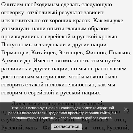
Считаем необходимым сделать следующую
оговорку: отчётливый результат зависит
исключительно от хороших красок. Как мы уже
упомянули, наши опыты главным образом
производились с еврейской и русской кровью.
Попутно мы исследовали и другие нации:
Германцев, Китайцев, Эстонцев, Финнов, Поляков,
Армян и др. Имеется возможность этим путём
различить и другие нации, но мы не располагаем
достаточным материалом, чтобы можно было
говорить с такой положительностью, как мы
говорим о еврейской и русской нациях.
Далее мы исследовали кровь людей,
Этот сайт использует файлы cookies для более комфортной
происшедших от смешанных браков, а именно: 12
работы пользователя. Продолжая просмотр страниц сайта, вы
случаев – отец Русский, мать – Еврейка; 8 – отец
соглашаетесь с
Политикой использования файлов cookies
.
Русский, мать – Финка; 23 случая – отец Русский,
СОГЛАСИТЬСЯ