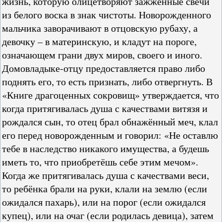
жизнь, которую олицетворяют зажжённые свечи
из белого воска в знак чистоты. Новорожденного
мальчика заворачивают в отцовскую рубаху, а
девочку – в материнскую, и кладут на пороге,
означающем грани двух миров, своего и иного.
Домовладыке-отцу предоставляется право либо
поднять его, то есть признать, либо отвергнуть. В
«Книге драгоценных сокровищ» утверждается, что
когда притягивалась душа с качествами витязя и
рождался сын, то отец брал обнажённый меч, клал
его перед новорожденным и говорил: «Не оставлю
тебе в наследство никакого имущества, а будешь
иметь то, что приобретёшь себе этим мечом».
Когда же притягивалась душа с качествами веси,
то ребёнка брали на руки, клали на землю (если
ожидался пахарь), или на порог (если ожидался
купец), или на очаг (если родилась девица), затем