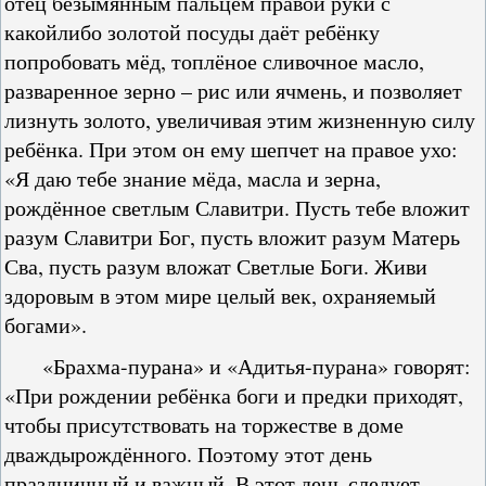
отец безымянным пальцем правой руки с
какойлибо золотой посуды даёт ребёнку
попробовать мёд, топлёное сливочное масло,
разваренное зерно – рис или ячмень, и позволяет
лизнуть золото, увеличивая этим жизненную силу
ребёнка. При этом он ему шепчет на правое ухо:
«Я даю тебе знание мёда, масла и зерна,
рождённое светлым Славитри. Пусть тебе вложит
разум Славитри Бог, пусть вложит разум Матерь
Сва, пусть разум вложат Светлые Боги. Живи
здоровым в этом мире целый век, охраняемый
богами».
«Брахма-пурана» и «Адитья-пурана» говорят:
«При рождении ребёнка боги и предки приходят,
чтобы присутствовать на торжестве в доме
дваждырождённого. Поэтому этот день
праздничный и важный. В этот день следует