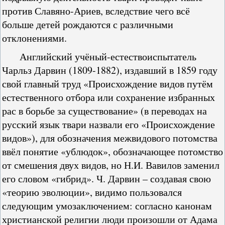
против Славяно-Ариев, вследствие чего всё
больше детей рождаются с различными
отклонениями.
Английский учёный-естествоиспытатель
Чарльз Дарвин (1809-1882), издавший в 1859 году
свой главный труд «Происхождение видов путём
естественного отбора или сохранение избранных
рас в борьбе за существование» (в переводах на
русский язык твари назвали его «Происхождение
видов»), для обозначения межвидового потомства
ввёл понятие «ублюдок», обозначающее потомство
от смешения двух видов, но Н.И. Вавилов заменил
его словом «гибрид». Ч. Дарвин – создавая свою
«теорию эволюции», видимо пользовался
следующим умозаключением: согласно канонам
христианской религии люди произошли от Адама