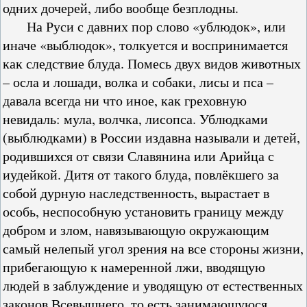
одних дочерей, либо вообще безплодны.
На Руси с давних пор слово «ублюдок», или
иначе «выблюдок», толкуется и воспринимается
как следствие блуда. Помесь двух видов животных
– осла и лошади, волка и собаки, лисы и пса –
давала всегда ни что иное, как греховную
невидаль: мула, волчка, лисопса. Ублюдками
(выблюдками) в России издавна называли и детей,
родившихся от связи Славянина или Арийца с
иудейкой. Дитя от такого блуда, повлёкшего за
собой дурную наследственность, вырастает в
особь, неспособную установить границу между
добром и злом, навязывающую окружающим
самый нелепый угол зрения на все стороны жизни,
прибегающую к намеренной лжи, вводящую
людей в заблуждение и уводящую от естественных
законов Всевышнего, то есть занимающуюся