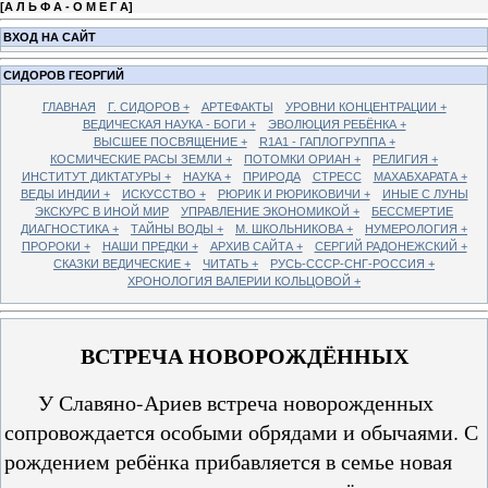
[
А Л Ь Ф А - О М Е Г А
]
ВХОД НА САЙТ
СИДОРОВ ГЕОРГИЙ
ГЛАВНАЯ
Г. СИДОРОВ +
АРТЕФАКТЫ
УРОВНИ КОНЦЕНТРАЦИИ +
ВЕДИЧЕСКАЯ НАУКА - БОГИ +
ЭВОЛЮЦИЯ РЕБЁНКА +
ВЫСШЕЕ ПОСВЯЩЕНИЕ +
R1A1 - ГАПЛОГРУППА +
КОСМИЧЕСКИЕ РАСЫ ЗЕМЛИ +
ПОТОМКИ ОРИАН +
РЕЛИГИЯ +
ИНСТИТУТ ДИКТАТУРЫ +
НАУКА +
ПРИРОДА
СТРЕСС
МАХАБХАРАТА +
ВЕДЫ ИНДИИ +
ИСКУССТВО +
РЮРИК И РЮРИКОВИЧИ +
ИНЫЕ С ЛУНЫ
ЭКСКУРС В ИНОЙ МИР
УПРАВЛЕНИЕ ЭКОНОМИКОЙ +
БЕССМЕРТИЕ
ДИАГНОСТИКА +
ТАЙНЫ ВОДЫ +
М. ШКОЛЬНИКОВА +
НУМЕРОЛОГИЯ +
ПРОРОКИ +
НАШИ ПРЕДКИ +
АРХИВ САЙТА +
СЕРГИЙ РАДОНЕЖСКИЙ +
СКАЗКИ ВЕДИЧЕСКИЕ +
ЧИТАТЬ +
РУСЬ-СССР-СНГ-РОССИЯ +
ХРОНОЛОГИЯ ВАЛЕРИИ КОЛЬЦОВОЙ +
ВСТРЕЧА НОВОРОЖДЁННЫХ
У Славяно-Ариев встреча новорожденных
сопровождается особыми обрядами и обычаями. С
рождением ребёнка прибавляется в семье новая