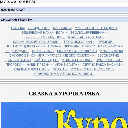
[
А Л Ь Ф А - О М Е Г А
]
ВХОД НА САЙТ
СИДОРОВ ГЕОРГИЙ
ГЛАВНАЯ
Г. СИДОРОВ +
АРТЕФАКТЫ
УРОВНИ КОНЦЕНТРАЦИИ +
ВЕДИЧЕСКАЯ НАУКА - БОГИ +
ЭВОЛЮЦИЯ РЕБЁНКА +
ВЫСШЕЕ ПОСВЯЩЕНИЕ +
R1A1 - ГАПЛОГРУППА +
КОСМИЧЕСКИЕ РАСЫ ЗЕМЛИ +
ПОТОМКИ ОРИАН +
РЕЛИГИЯ +
ИНСТИТУТ ДИКТАТУРЫ +
НАУКА +
ПРИРОДА
СТРЕСС
МАХАБХАРАТА +
ВЕДЫ ИНДИИ +
ИСКУССТВО +
РЮРИК И РЮРИКОВИЧИ +
ИНЫЕ С ЛУНЫ
ЭКСКУРС В ИНОЙ МИР
УПРАВЛЕНИЕ ЭКОНОМИКОЙ +
БЕССМЕРТИЕ
ДИАГНОСТИКА +
ТАЙНЫ ВОДЫ +
М. ШКОЛЬНИКОВА +
НУМЕРОЛОГИЯ +
ПРОРОКИ +
НАШИ ПРЕДКИ +
АРХИВ САЙТА +
СЕРГИЙ РАДОНЕЖСКИЙ +
СКАЗКИ ВЕДИЧЕСКИЕ +
ЧИТАТЬ +
РУСЬ-СССР-СНГ-РОССИЯ +
ХРОНОЛОГИЯ ВАЛЕРИИ КОЛЬЦОВОЙ +
СКАЗКА КУРОЧКА РЯБА