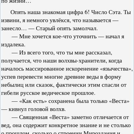
по жизни…
Опять наша знакомая цифра 6! Число Сэта. Ты
извини, я немного увлёкся, что называется —
занесло… — Старый опять замолчал.
— Мне хочется кое-что уточнить — начал я
издалека.
— Из всего того, что ты мне рассказал,
получается, что наши волхвы-хранители, когда
началось массированное искоренение «язычества»,
успев перевести многие древние веды в форму
небылиц или сказок, фактически этим спасли от
гибели русское ведическое прошлое.
— «Как есть» сохранена была только «Веста»
— кивнул головой волхв.
— Священная «Веста» заметно отличается от
вед, она содержит конкретное знание и не столько
о прошлом, сколько о строении Мироздания и