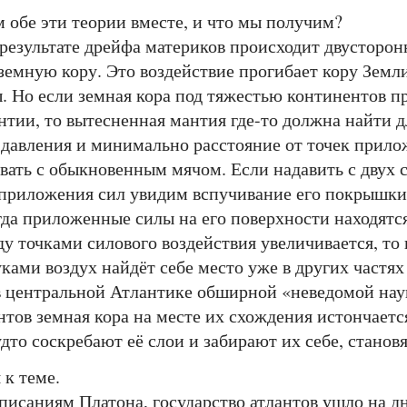
 обе эти теории вместе, и что мы получим?
зультате дрейфа материков происходит двусторонн
земную кору. Это воздействие прогибает кору Земл
 Но если земная кора под тяжестью континентов пр
тии, то вытесненная мантия где-то должна найти дл
е давления и минимально расстояние от точек прил
ать с обыкновенным мячом. Если надавить с двух с
приложения сил увидим вспучивание его покрышки
огда приложенные силы на его поверхности находятс
у точками силового воздействия увеличивается, то 
ами воздух найдёт себе место уже в других частях 
 центральной Атлантике обширной «неведомой наук
нтов земная кора на месте их схождения истончаетс
дто соскребают её слои и забирают их себе, станов
к теме.
саниям Платона, государство атлантов ушло на дно