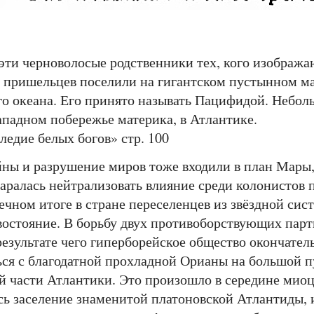
 эти черноволосые родственники тех, кого изобража
ишельцев поселили на гигантском пустынном мат
го океана. Его принято называть Пацифидой. Небол
ападном побережье материка, в Атлантике.
ледие белых богов» стр. 100
 и разрушение миров тоже входили в план Мары, 
аралась нейтрализовать влияние среди колонистов
ечном итоге в стране переселенцев из звёздной си
востояние. В борьбу двух противоборствующих пар
результате чего гиперборейское общество окончатель
ься с благодатной прохладной Орианы на большой 
й части Атлантики. Это произошло в середине миоце
сь заселение знаменитой платоновской Атлантиды, и