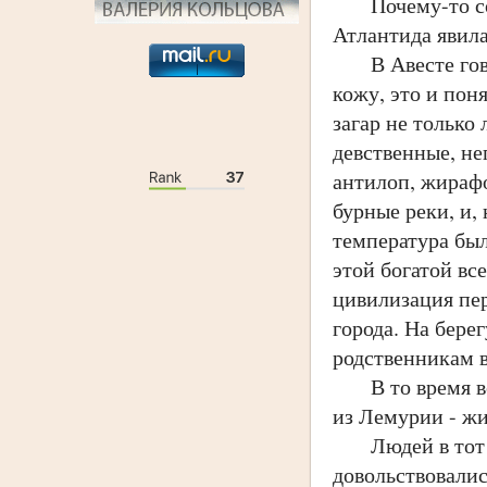
Почему-то совр
Атлантида явила
В Авесте говор
кожу, это и пон
загар не только
девственные, не
антилоп, жирафо
бурные реки, и,
температура был
этой богатой в
цивилизация пер
города. На бере
родственникам 
В то время все
из Лемурии - жи
Людей в тот пе
довольствовали