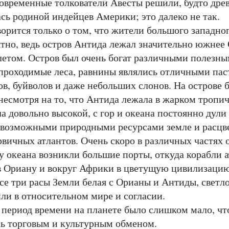
еменные толкователи Авесты решили, будто древн
сь родиной индейцев Америки; это далеко не так.
ится только о том, что жители большого западног
ятно, ведь остров Антида лежал значительно южнее
 летом. Остров был очень богат различными полез
проходимые леса, равнины являлись отличными пас
в, буйволов и даже небольших слонов. На острове б
 несмотря на то, что Антида лежала в жарком тропи
а довольно высокой, с гор и океана постоянно дул
севозможными природными ресурсами земле и расцв
вичных атлантов. Очень скоро в различных частях
гу океана возникли большие порты, откуда корабли а
в Ориану и вокруг Африки в цветущую цивилизаци
 три расы Земли белая с Орианы и Антиды, светло
ли в относительном мире и согласии.
риод времени на планете было слишком мало, чтоб
сь торговым и культурным обменом.