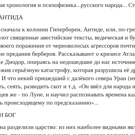
я хронология и психофизика...русского народа... С
ЛАНТИДА
ачала к колонии Гипербореи, Антиде, или, по-гре
 священные авестийские тексты, ведическая и буд
своего поражения от черноволосых агрессоров почти
ие предания берберов. Рассказывают о кризисе Атл
е Диодор, опираясь на недошедшие до нас источники
жив серьёзную катастрофу, которая разрушила её 
. И что некий пришедший с далёкого севера Уран (и
ь, сеять, разводить скот и т.д. «Он ввёл для народа
ев же - по Луне, и научил распознавать времена ка
сь происходящему по предсказанию»...
ЫН БОГ
разделили царство: из них наиболее видными явл
ти, прилегающие к океану, и этот народ получил н