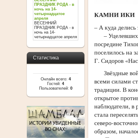
ПРАЗДНИК РОДА - в
ночь на 14-
КАМНИ ИКИ
четырнадцатое
апреля
ВЕСЕННИЙ
– А куда делись
ПРАЗДНИК РОДА - в
ночь на 14-
– Уцелевших пр
четырнадцатое апреля
посредине Тихо
поселилось на з
Статистика
Г. Сидоров «Нас
Звёздные войны
Онлайн всего:
4
всеми силами ст
Гостей:
4
традиции. В кон
Пользователей:
0
открытое проти
наблюдатели, в 
стала переселят
северо-восточно
образом, начало