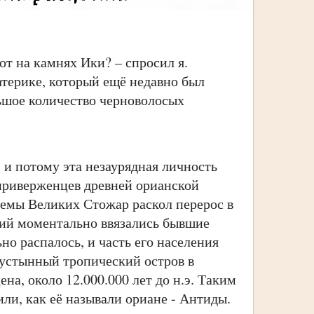
ют на камнях Ики? – спросил я.
ерике, который ещё недавно был
ьшое количество черноволосых
и потому эта незаурядная личность
 приверженцев древней орианской
стемы Великих Стожар раскол перерос в
тий моментально ввязались бывшие
но распалось, и часть его населения
пустынный тропический остров в
на, около 12.000.000 лет до н.э. Таким
ли, как её называли ориане - Антиды.