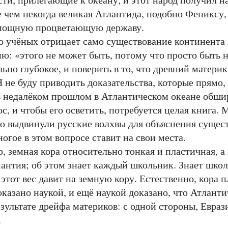
 чем некогда великая Атлантида, подобно Фениксу, 
 мощную процветающую державу.
ёных отрицает само существование континента 
«этого не может быть, потому что просто быть не
ьно глубокое, и поверить в то, что древний материк
Я не буду приводить доказательства, которые прямо,
 недалёком прошлом в Атлантическом океане обшир
с, и чтобы его осветить, потребуется целая книга. 
ю выдвинули русские волхвы для объяснения сущес
ногое в этом вопросе ставит на свои места.
емная кора относительно тонкая и пластичная, а 
антия; об этом знает каждый школьник. Знает школ
 этот вес давит на земную кору. Естественно, кора 
оказано наукой, и ещё наукой доказано, что Атлант
езультате дрейфа материков: с одной стороны, Евраз
.