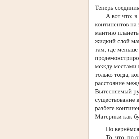
Теперь соединим
А вот что: в ре
континентов на 
мантию планеты.
жидкий слой ман
там, где меньш
продемонстриров
между местами 
только тогда, к
расстояние межд
Вытесняемый рук
существование в
разбеге контине
Материки как бу
Но вернёмся 
То, что, по опи