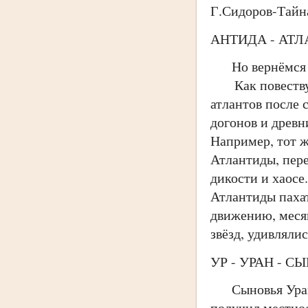
Г.Сидоров-Тайна
АНТИДА - АТ
Но вернёмся сн
Как повествуют
атлантов после 
догонов и древн
Например, тот ж
Атлантиды, пере
дикости и хаосе
Атлантиды пахат
движению, месяц
звёзд, удивляли
УР - УРАН - С
Сыновья Урана 
получил местнос