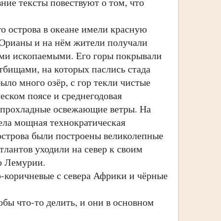
ие тексты повествуют о том, что
о острова в океане имели красную
 Орианы и на нём жители получали
ными ископаемыми. Его горы покрывали
тбищами, на которых паслись стада
ыло много озёр, с гор текли чистые
ческом поясе и среднегодовая
и прохладные освежающие ветры. На
ела мощная технократическая
 острова были построены великолепные
тлантов уходили на север к своим
ю Лемурии.
-коричневые с севера Африки и чёрные
ы что-то делить, и они в основном