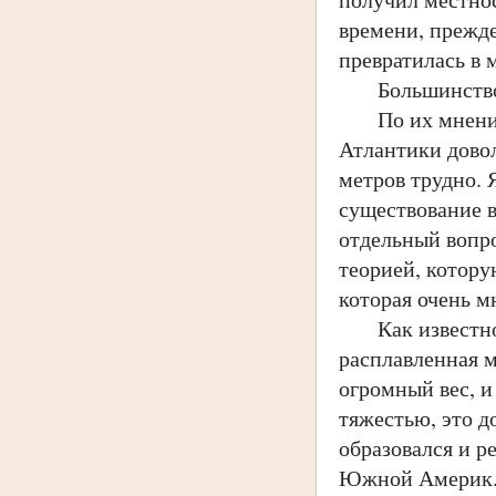
времени, прежде
превратилась в
Большинство уч
По их мнению: 
Атлантики довол
метров трудно. 
существование в
отдельный вопро
теорией, котору
которая очень м
Как известно, з
расплавленная м
огромный вес, и
тяжестью, это д
образовался и р
Южной Америк