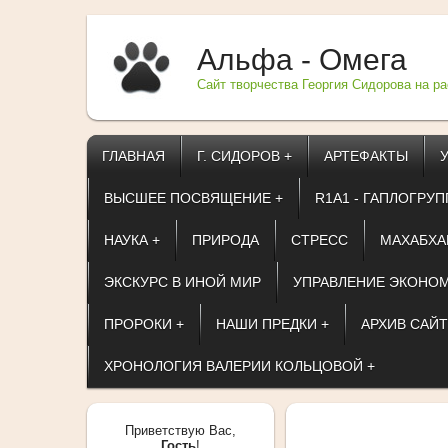
Альфа - Омега
Сайт творчества Георгия Сидорова на р
ГЛАВНАЯ
Г. СИДОРОВ +
АРТЕФАКТЫ
ВЫСШЕЕ ПОСВЯЩЕНИЕ +
R1A1 - ГАПЛОГРУП
НАУКА +
ПРИРОДА
СТРЕСС
МАХАБХА
ЭКСКУРС В ИНОЙ МИР
УПРАВЛЕНИЕ ЭКОНОМ
ПРОРОКИ +
НАШИ ПРЕДКИ +
АРХИВ САЙТ
ХРОНОЛОГИЯ ВАЛЕРИИ КОЛЬЦОВОЙ +
Приветствую Вас
,
Гость
!