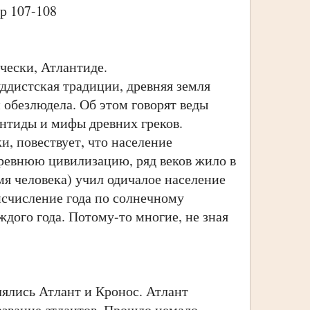
тр 107-108
чески, Атлантиде.
дистская традиции, древняя земля
 обезлюдела. Об этом говорят веды
антиды и мифы древних греков.
, повествует, что население
древнюю цивилизацию, ряд веков жило в
мя человека) учил одичалое население
 исчисление года по солнечному
ждого года. Потому-то многие, не зная
ялись Атлант и Кронос. Атлант
азвание атлантов. Прошло немало