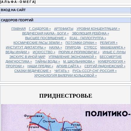
[
А Л Ь Ф А - О М Е Г А
]
ВХОД НА САЙТ
СИДОРОВ ГЕОРГИЙ
ГЛАВНАЯ
Г. СИДОРОВ +
АРТЕФАКТЫ
УРОВНИ КОНЦЕНТРАЦИИ +
ВЕДИЧЕСКАЯ НАУКА - БОГИ +
ЭВОЛЮЦИЯ РЕБЁНКА +
ВЫСШЕЕ ПОСВЯЩЕНИЕ +
R1A1 - ГАПЛОГРУППА +
КОСМИЧЕСКИЕ РАСЫ ЗЕМЛИ +
ПОТОМКИ ОРИАН +
РЕЛИГИЯ +
ИНСТИТУТ ДИКТАТУРЫ +
НАУКА +
ПРИРОДА
СТРЕСС
МАХАБХАРАТА +
ВЕДЫ ИНДИИ +
ИСКУССТВО +
РЮРИК И РЮРИКОВИЧИ +
ИНЫЕ С ЛУНЫ
ЭКСКУРС В ИНОЙ МИР
УПРАВЛЕНИЕ ЭКОНОМИКОЙ +
БЕССМЕРТИЕ
ДИАГНОСТИКА +
ТАЙНЫ ВОДЫ +
М. ШКОЛЬНИКОВА +
НУМЕРОЛОГИЯ +
ПРОРОКИ +
НАШИ ПРЕДКИ +
АРХИВ САЙТА +
СЕРГИЙ РАДОНЕЖСКИЙ +
СКАЗКИ ВЕДИЧЕСКИЕ +
ЧИТАТЬ +
РУСЬ-СССР-СНГ-РОССИЯ +
ХРОНОЛОГИЯ ВАЛЕРИИ КОЛЬЦОВОЙ +
ПРИДНЕСТРОВЬЕ