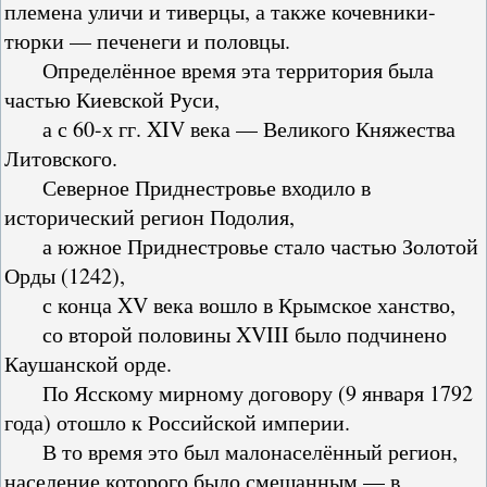
племена уличи и тиверцы, а также кочевники-
тюрки — печенеги и половцы.
Определённое время эта территория была
частью Киевской Руси,
а с 60-х гг. XIV века — Великого Княжества
Литовского.
Северное Приднестровье входило в
исторический регион Подолия,
а южное Приднестровье стало частью Золотой
Орды (1242),
с конца XV века вошло в Крымское ханство,
со второй половины XVIII было подчинено
Каушанской орде.
По Ясскому мирному договору (9 января 1792
года) отошло к Российской империи.
В то время это был малонаселённый регион,
население которого было смешанным — в