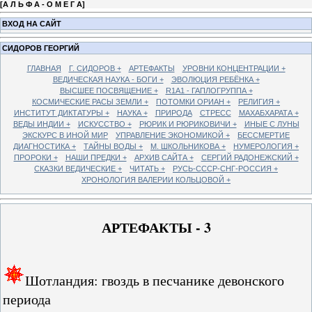
[
А Л Ь Ф А - О М Е Г А
]
ВХОД НА САЙТ
СИДОРОВ ГЕОРГИЙ
ГЛАВНАЯ
Г. СИДОРОВ +
АРТЕФАКТЫ
УРОВНИ КОНЦЕНТРАЦИИ +
ВЕДИЧЕСКАЯ НАУКА - БОГИ +
ЭВОЛЮЦИЯ РЕБЁНКА +
ВЫСШЕЕ ПОСВЯЩЕНИЕ +
R1A1 - ГАПЛОГРУППА +
КОСМИЧЕСКИЕ РАСЫ ЗЕМЛИ +
ПОТОМКИ ОРИАН +
РЕЛИГИЯ +
ИНСТИТУТ ДИКТАТУРЫ +
НАУКА +
ПРИРОДА
СТРЕСС
МАХАБХАРАТА +
ВЕДЫ ИНДИИ +
ИСКУССТВО +
РЮРИК И РЮРИКОВИЧИ +
ИНЫЕ С ЛУНЫ
ЭКСКУРС В ИНОЙ МИР
УПРАВЛЕНИЕ ЭКОНОМИКОЙ +
БЕССМЕРТИЕ
ДИАГНОСТИКА +
ТАЙНЫ ВОДЫ +
М. ШКОЛЬНИКОВА +
НУМЕРОЛОГИЯ +
ПРОРОКИ +
НАШИ ПРЕДКИ +
АРХИВ САЙТА +
СЕРГИЙ РАДОНЕЖСКИЙ +
СКАЗКИ ВЕДИЧЕСКИЕ +
ЧИТАТЬ +
РУСЬ-СССР-СНГ-РОССИЯ +
ХРОНОЛОГИЯ ВАЛЕРИИ КОЛЬЦОВОЙ +
АРТЕФАКТЫ - 3
Шотландия: гвоздь в песчанике девонского
периода