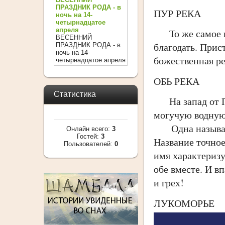
ПРАЗДНИК РОДА - в
ПУР РЕКА
ночь на 14-
четырнадцатое
апреля
То же самое и 
ВЕСЕННИЙ
благодать. Прис
ПРАЗДНИК РОДА - в
ночь на 14-
божественная ре
четырнадцатое апреля
ОБЬ РЕКА
Статистика
На запад от Пу
могучую водную
Одна называется
Онлайн всего:
3
Гостей:
3
Название точное
Пользователей:
0
имя характеризу
обе вместе. И вп
и грех!
ЛУКОМОРЬЕ