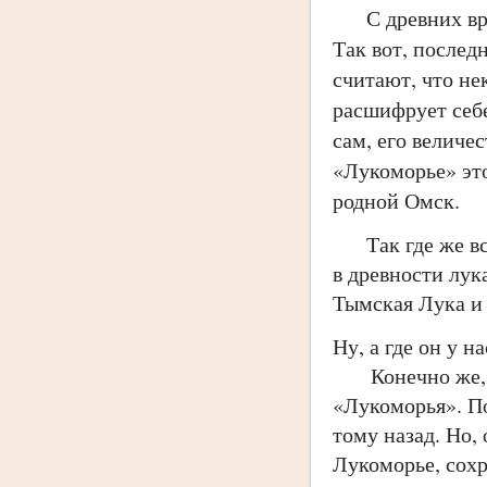
С древних врем
Так вот, послед
считают, что не
расшифрует себе
сам, его величе
«Лукоморье» это
родной Омск.
Так где же все-
в древности лук
Тымская Лука и 
Ну, а где он у 
Конечно же, пр
«Лукоморья». По
тому назад. Но,
Лукоморье, сохр