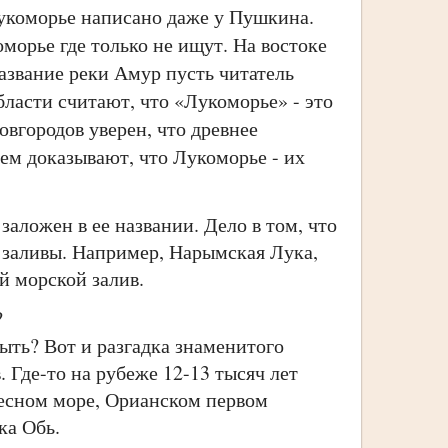
коморье написано даже у Пушкина.
оморье где только не ищут. На востоке
азвание реки Амур пусть читатель
бласти считают, что «Лукоморье» - это
овгородов уверен, что древнее
сем доказывают, что Лукоморье - их
аложен в ее названии. Дело в том, что
 заливы. Например, Нарымская Лука,
й морской залив.
?
ть? Вот и разгадка знаменитого
 Где-то на рубеже 12-13 тысяч лет
ресном море, Орианском первом
ка Обь.