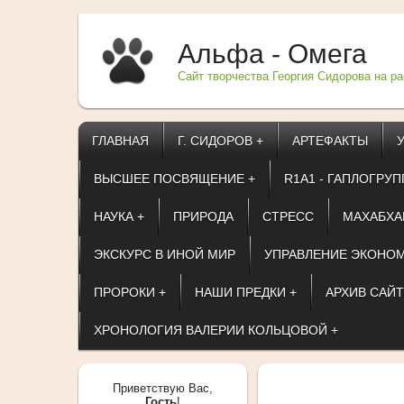
Альфа - Омега
Сайт творчества Георгия Сидорова на р
ГЛАВНАЯ
Г. СИДОРОВ +
АРТЕФАКТЫ
ВЫСШЕЕ ПОСВЯЩЕНИЕ +
R1A1 - ГАПЛОГРУП
НАУКА +
ПРИРОДА
СТРЕСС
МАХАБХА
ЭКСКУРС В ИНОЙ МИР
УПРАВЛЕНИЕ ЭКОНОМ
ПРОРОКИ +
НАШИ ПРЕДКИ +
АРХИВ САЙТ
ХРОНОЛОГИЯ ВАЛЕРИИ КОЛЬЦОВОЙ +
Приветствую Вас
,
Гость
!