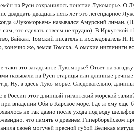
ён на Руси сохранилось понятие Лукоморье. О Лу
ние двадцать-двадцать пять лет это легендарное Лук
когда «Лукоморьем» назывался Амурский лиман. (Н
 сам, это сделать совсем не трудно). В Иркутской о
ство, Байкал. Томский писатель и исследователь Н. Н
, конечно же, земля Томска. А омские инглиинги в
таки это загадочное Лукоморье? Ответ на загадку з
ами называли на Руси старицы или длинные речные
т.д. Ну, а здесь Луко-морье. Следовательно, длинны
нас в России этот длинный гигантский морской залив
и впадении Оби в Карское море. Где ж ему ещё бы
явилось не так давно после ухода под воду шельфов.
 очевидно, что память о древнем Гиперборейском п
анила своей могучей пресной губой Великая матуш