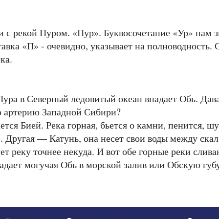
с рекой Пуром. «Пур». Буквосочетание «Ур» нам з
тавка «П» - очевидно, указывает на полноводность.
ка.
ра в Северный ледовитый океан впадает Обь. Дава
 артерию Западной Сибири?
 Бией. Река горная, бьется о камни, пенится, шум
. Другая — Катунь, она несет свои воды между скал,
ет реку точнее некуда. И вот обе горные реки слив
адает могучая Обь в морской залив или Обскую губу.